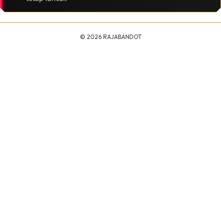
©
2026
RAJABANDOT