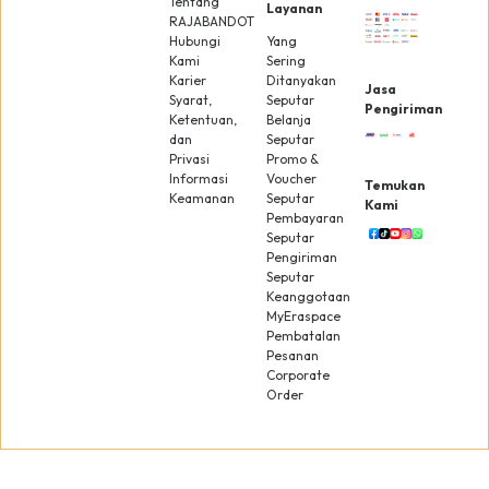
Tentang
Layanan
RAJABANDOT
Hubungi
Yang
Kami
Sering
Karier
Ditanyakan
Jasa
Syarat,
Seputar
Pengiriman
Ketentuan,
Belanja
dan
Seputar
Privasi
Promo &
Informasi
Voucher
Temukan
Keamanan
Seputar
Kami
Pembayaran
Seputar
Pengiriman
Seputar
Keanggotaan
MyEraspace
Pembatalan
Pesanan
Corporate
Order